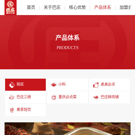
首页
关于巴庄
核心优势
产品体系
加盟合
产品体系
PRODUCTS
锅底
小料
桌桌必点
巴庄三绝
重庆必点菜
巴庄鲜肉铺
果茶轻饮