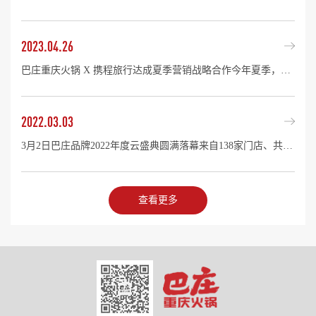
2023.04.26
巴庄重庆火锅 X 携程旅行达成夏季营销战略合作今年夏季，巴庄将再次掀起餐饮消费热潮！ 牵手携程 强强联合2023年4月，巴庄重庆火锅与携程集团渠道事业部达成年度战略合作，携手开启《吃巴庄，免...
2022.03.03
3月2日巴庄品牌2022年度云盛典圆满落幕来自138家门店、共计6000余名巴庄伙伴齐聚线上，共享盛事！盛典现场，不仅有大咖分享、优秀表彰、行业干货、品牌动向更有精彩的歌舞表演，才艺展示，红包互动……...
查看更多