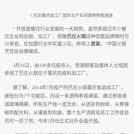
↑
巴庄重庆加工厂底料生产车间透明参观通道
“ 开放是餐饮行业发展的一大趋势，虽然参观过不少餐
饮企业的后厨、加工厂，但像
巴庄火锅
这种加盟品牌随时可
以参观，在加盟行业中实属少见，称得上
首家
。”中国火锅
烹饪协会康斓说。
3月16日，由100多位投资人、受邀顾客及媒体人士组团
参观了巴庄火锅位于重庆的底料加工厂。
据了解，2014年7月投产的巴庄火锅重庆食品加工厂，
被划分为7个功能区，内设一条透明参观通道，通过参观通
道玻璃隔幕，所有生产线一览无余，从选杂到粉碎，从煮辣
椒到配大料，从灌装到包装，整个生产流程及员工工作状态
均可一目了然，今年3月份正式对外全面开放。