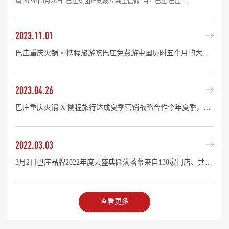
篇 2024年3月28日 巴庄集团正式成立共生信仰 百年巴庄 巴庄...
2023.11.01
巴庄重庆火锅 × 携程旅游吃巴庄免费游中国历时五个月的大型福利活动圆满结束了！ 巨人跨界 餐旅结合 精彩中国巴庄作为县域火锅的头部品牌，九年深耕，九年坚守，始终以“品牌价值输出”为原点，持续...
2023.04.26
巴庄重庆火锅 X 携程旅行达成夏季营销战略合作今年夏季，巴庄将再次掀起餐饮消费热潮！ 牵手携程 强强联合2023年4月，巴庄重庆火锅与携程集团渠道事业部达成年度战略合作，携手开启《吃巴庄，免...
2022.03.03
3月2日巴庄品牌2022年度云盛典圆满落幕来自138家门店、共计6000余名巴庄伙伴齐聚线上，共享盛事！盛典现场，不仅有大咖分享、优秀表彰、行业干货、品牌动向更有精彩的歌舞表演，才艺展示，红包互动……...
查看更多