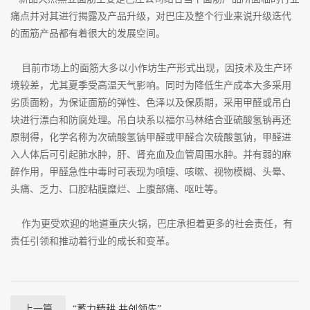
痛点并对其进行揭露及产品升级，对巴庄及整个行业来说升级迭代
的面筋产品都有着很大的发展空间。
目前市场上的面筋大多以小作坊生产形式出现，因技术及生产环
境较差，尤其夏季受高温天气影响。同时为降低生产成本大多采用
劣质面粉，为保证面筋的弹性、色泽以及保质期，采用甲醛或吊白
块进行漂白和防腐处理。吊白块系以福尔马林结合亚硫酸氢钠再还
原制得，化学名称为次硫酸氢钠甲醛或甲醛合次硫酸氢钠，甲醛进
入人体后可引起肺水肿，肝、肾充血及血管周围水肿。并有弱的麻
醉作用，甲醛急性中毒时可表现为喷嚏、咳嗽、视物模糊、头晕、
头痛、乏力、口腔粘膜糜烂、上腹部痛、呕吐等。
作为更受欢迎的地道重庆火锅，巴庄承担着更多的社会责任，有
责任引领和推动着行业的成长和变革。
上一篇
“蓄力精耕 共创领先”