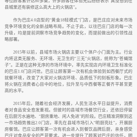
等位顾客累计达80多桌，许多顾客在体验完后纷纷表示“真没想到在
县城里还有装修这么高大上的火锅店”。
作为巴庄
4.0
店型的“黄金
18
轻模式”门店，是巴庄应对未来市场
竞争环境变化的全新战略布局。不止于此，以往巴庄门店的每一次
升级，均是提前洞察市场竞争趋势的变化，而提前做出的引领性战
略部署。
2015
年以前，县域市场火锅店主要以个体户小门面为主。行业
内将这类无服务、无环境、无卫生的“三无”火锅店，统称为“苍蝇馆
子”。
正是在这种无序的市场环境中，率先实现店内环境卫生标准化
的巴庄
1.0
门店问世。巴庄让顾客第一次有机会体验到如西餐厅式的
就餐环境，改变了大家对火锅店环境、品质低下的刻板形象。巴庄
将火锅在消费者心目中的地位，拉升至与中西餐等正餐齐平甚至更
高的水平。
2015
年后，随着社会经济发展，人民生活水平日益提升，消费
者对食品安全愈发重视。但彼时的县域市场餐饮行业，还依旧停留
在后厨污水遍地、“厨房重地、闲人免进”的阶段。
巴庄精准洞察到这
一市场趋势推出
2.0
门店，率先在县域市场引入“明厨亮灶”，开展厨
房餐馆。巴庄让顾客第一次有机会进入到餐饮品牌后厨，亲身感受
巴庄对食品安全的严苛要求。进一步提升了顾客对巴庄的信任。明