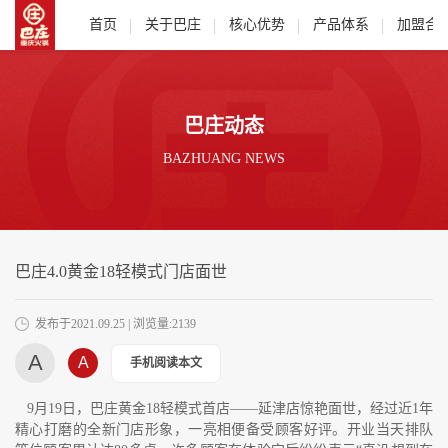
首页
关于巴庄
核心优势
产品体系
加盟合
巴庄动态
BAZHUANG NEWS
巴庄4.0黄金18轻模式门店面世
发布于2021.09.25 | 浏览量:2139
A
A
手机阅读本文
9
月19日，巴庄黄金18轻模式首店——延津店惊艳面世，经过近1年
精心打磨的全新门店形象，一亮相便备受顾客好评。开业当天排队