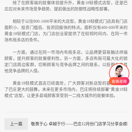
除了在顾客端的就餐体验提升外，黄金
18
轻模式店型，还是巴
庄应对未来市场竞争趋势，提前做出的防御性战略性部署。
相较于以往
800-1000
平米的大店型，黄金
18
轻模式门店具有门店
面积小、投资门槛低、投资回报快的特点。面积仅有
400-600
平米的
黄金
18
轻模式门店，为门店创业家提供了在较短时间内、在同一市
场布局多店的条件。
一方面，通过在同一市场内布局多店，让品牌更容易触达终端
顾客，提升顾客的就餐便利性。另一方面，多店布局可最大化的锁
定门店周边客群，切断顾客与竞争品牌之间的联系，以抵御未来其
他竞争品牌的入侵。
黄金
18
轻模式首店已经面世，广大顾客对新店型的喜爱，也给
了巴庄更大的鼓舞。未来在更多市场内，巴庄将持续部署“黄金
18
轻
模式”店型，让更多县域顾客享受到一二线大城市的就餐体验。
上一篇
敬畏于心 卓越于行——巴庄12月份门店学习分享会顺利