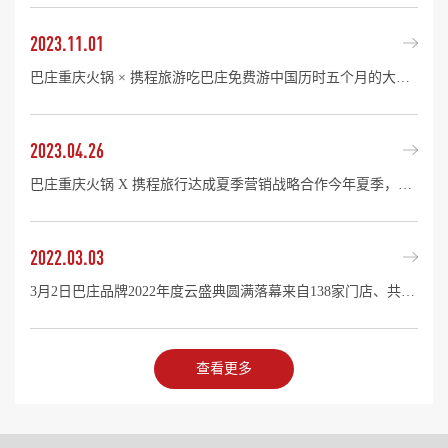
2023.11.01
巴庄重庆火锅 × 携程旅游吃巴庄免费游中国历时五个月的大型福利活动圆满结束了！ 巨人跨界 餐旅结合 精彩中国巴庄作为县域火锅的头部品牌，九年深耕，九年坚守，始终以“品牌价值输出”为原点，持续...
2023.04.26
巴庄重庆火锅 X 携程旅行达成夏季营销战略合作今年夏季，巴庄将再次掀起餐饮消费热潮！ 牵手携程 强强联合2023年4月，巴庄重庆火锅与携程集团渠道事业部达成年度战略合作，携手开启《吃巴庄，免...
2022.03.03
3月2日巴庄品牌2022年度云盛典圆满落幕来自138家门店、共计6000余名巴庄伙伴齐聚线上，共享盛事！盛典现场，不仅有大咖分享、优秀表彰、行业干货、品牌动向更有精彩的歌舞表演，才艺展示，红包互动……...
查看更多