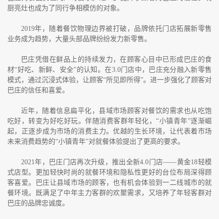
厨亮灶也成为了同行争相模仿的对象。
2019
年，随着餐饮物理边界被打破，品牌依托门店拓展新零售
业务成为趋势，大量头部品牌纷纷发力新零售。
巴庄凭借在鲜品上的持续发力，在顾客心目中已形成巴庄的食
材“好吃、新鲜、安全”的认知。在
3.0
门店中，巴庄充分融入新零售
模式，通过沉浸式体验，让顾客“所见即所得”。进一步强化了顾客对
巴庄的信任和喜爱。
近年，随着信息扁平化，县域市场顾客对餐饮的需求也从吃饱
吃好，转变为好吃好玩。伴随消费客群年轻化，“小镇青年”逐渐崛
起，正逐步成为市场的消费主力。优越的生长环境，让代表着市场
未来消费趋势的“小镇青年”对就餐体验提出了更高的要求。
2021
年，巴庄门店再次升级，推出全新
4.0
门店——黄金
18
轻模
式店型。更加轻快时尚的就餐环境和隐私性更好的台位布局深得顾
客喜爱。巴庄让县域市场的顾客，也有机会体验到一二线城市的就
餐环境。既满足了中年主力客群的欢聚需求，又培养了年轻客群对
巴庄的品牌忠诚度。